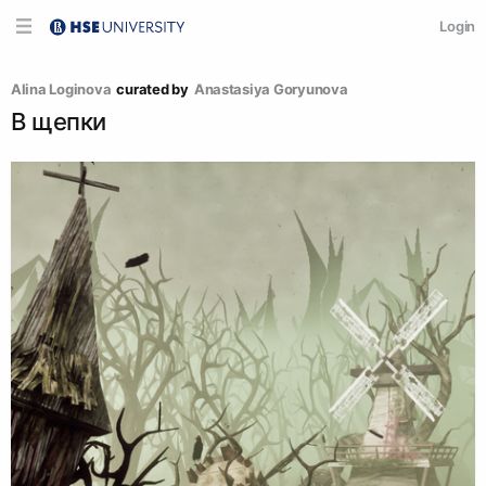
Login
Alina Loginova
curated by
Anastasiya Goryunova
В щепки