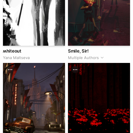
ʍhiteout
Smile, Sir!
Yana Maltseva
Multiple Authors