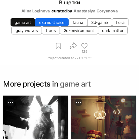
В щепки
Alina Loginova
curated by
Anastasiya Goryunova
game art
exams choice
fauna
3d-game
flora
gray wolves
trees
3d-environment
dark matter
129
Project created at
27.03.2025
More projects in
game art